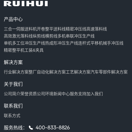
产品中心
三合一伺服送料机
开卷整平送料线
精密冲压线
高速落料线
高效激光落料线
纵剪线
横剪线
多机串联冲压生产线
单机多工位冲压生产线
热成形冲压生产线
连杆式平移机械手冲压线
精密整平机
工装&夹具
解决方案
行业解决方案
整厂自动化解决方案
工艺解决方案
汽车零部件解决方案
关于我们
公司简介
荣誉资质
公司环境
新闻中心
服务支持
加入我们
联系我们
联系方式
服务热线：
400-833-8826