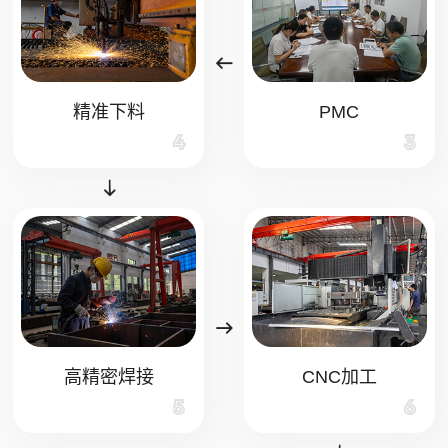
精准下料
PMC
4
3
高精密焊接
CNC加工
5
6