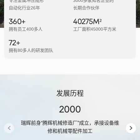
专注金属冲压成形
3000多家知名企业的
自动化行业26年
长期合作伙伴
398
+
44550
M²
拥有员工400多人
工厂面积45000平方米
79
+
拥有80多人的研发团队
发展历程
2000
瑞辉前身“腾辉机械修造厂”成立，承接设备维
200
修和机械零配件加工